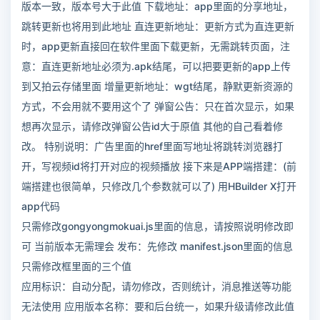
版本一致，版本号大于此值 下载地址：app里面的分享地址，
跳转更新也将用到此地址 直连更新地址：更新方式为直连更新
时，app更新直接回在软件里面下载更新，无需跳转页面，注
意：直连更新地址必须为.apk结尾，可以把要更新的app上传
到又拍云存储里面 增量更新地址：wgt结尾，静默更新资源的
方式，不会用就不要用这个了 弹窗公告：只在首次显示，如果
想再次显示，请修改弹窗公告id大于原值 其他的自己看着修
改。 特别说明：广告里面的href里面写地址将跳转浏览器打
开，写视频id将打开对应的视频播放 接下来是APP端搭建：(前
端搭建也很简单，只修改几个参数就可以了) 用HBuilder X打开
app代码
只需修改gongyongmokuai.js里面的信息，请按照说明修改即
可 当前版本无需理会 发布：先修改 manifest.json里面的信息
只需修改框里面的三个值
应用标识：自动分配，请勿修改，否则统计，消息推送等功能
无法使用 应用版本名称：要和后台统一，如果升级请修改此值