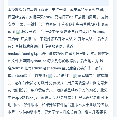
本次教程为搭建影视双端，支持一键生成安卓和苹果客户端，
界面ui优美，对接苹果cms，只需打开api开放接口即可。 支持
安卓 苹果，一键打包，方便使用 首页我们先来看看APP的界面
截图
教程开始： 1. 准备工作 你需要自行搭建好苹果cms，
开启api开放接口。 下载好源码开始安装 2. 开始安装： 后台安
装：直接将后台源码上传到服务器，修改
/include/config1.php里面的数据库信息为自己的，然后将数据
库文件夹里面的data.sql导入到你的数据库，后台地址为 域
名/admin 账号admin 密码admin 至此后台安装完毕，很简
单。(源码网上可以找到)
后台说明：
运营模式： 收费模
式：必须为会员才可以用 免费模式：用户需要登录，但无需会
员 限制模式：用户需要登录，限制某些特殊分类的观看，此分
类在app端的xx.js里面设置 免登录模式：用户无需登录即可使
用 版本：软件版本，如果升级软件请设置版本大于此项的值 版
本号：软件的版本号，是为了增量升级设置的，增量升级要求