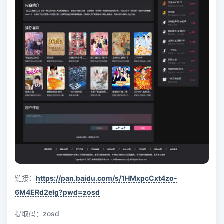
链接：
https://pan.baidu.com/s/1HMxpcCxt4zo-
6M4ERd2eIg?pwd=zosd
提取码：zosd